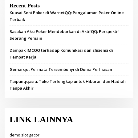
Recent Posts
Kuasai Seni Poker di WarnetQQ: Pengalaman Poker Online
Terbaik
Rasakan Aksi Poker Mendebarkan di AktifQQ: Perspektif
Seorang Pemain
Dampak IMCQQ terhadap Komunikasi dan Efisiensi di
Tempat Kerja
Gemarqq: Permata Tersembunyi di Dunia Perhiasan
Taipanqqasia: Toko Terlengkap untuk Hiburan dan Hadiah
Tanpa Akhir
LINK LAINNYA
demo slot gacor