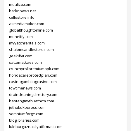
mealizo.com
barknpaws.net
cellostore.info
asmediamaker.com
globalthoughtonline.com
moneiify.com
myyatchrentals.com
shalomcandlestores.com
geekifyit.com
sattamatkaes.com
crunchyrollpremiumapk.com
hondacareprotectplan.com
casinogamblingcasino.com
towtimenews.com
draincleaningdirectory.com
baotangmythuathcm.com
jethukukburosu.com
somniumforge.com
bloglibraries.com
luleburgaznakliyatfirmasi.com