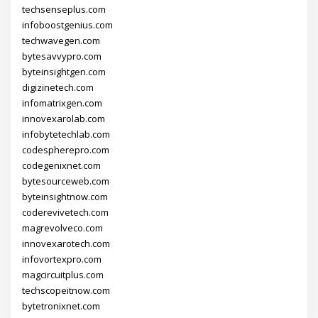
techsenseplus.com
infoboostgenius.com
techwavegen.com
bytesavvypro.com
byteinsightgen.com
digizinetech.com
infomatrixgen.com
innovexarolab.com
infobytetechlab.com
codespherepro.com
codegenixnet.com
bytesourceweb.com
byteinsightnow.com
coderevivetech.com
magrevolveco.com
innovexarotech.com
infovortexpro.com
magcircuitplus.com
techscopeitnow.com
bytetronixnet.com