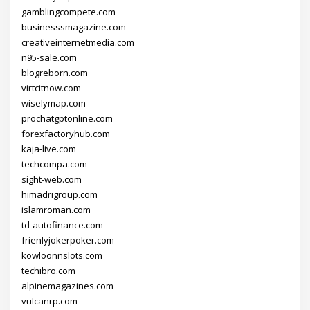
gamblingcompete.com
businesssmagazine.com
creativeinternetmedia.com
n95-sale.com
blogreborn.com
virtcitnow.com
wiselymap.com
prochatgptonline.com
forexfactoryhub.com
kaja-live.com
techcompa.com
sight-web.com
himadrigroup.com
islamroman.com
td-autofinance.com
frienlyjokerpoker.com
kowloonnslots.com
techibro.com
alpinemagazines.com
vulcanrp.com