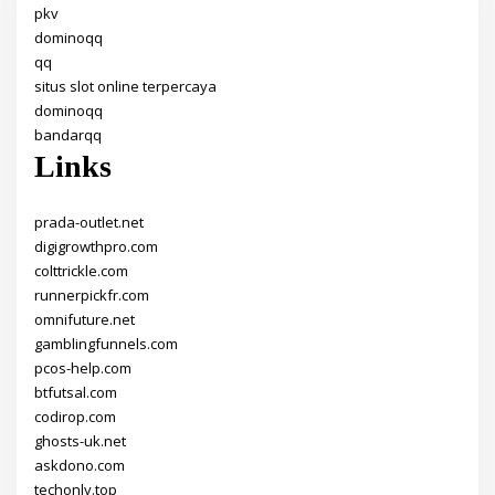
pkv
dominoqq
qq
situs slot online terpercaya
dominoqq
bandarqq
Links
prada-outlet.net
digigrowthpro.com
colttrickle.com
runnerpickfr.com
omnifuture.net
gamblingfunnels.com
pcos-help.com
btfutsal.com
codirop.com
ghosts-uk.net
askdono.com
techonly.top