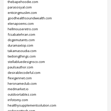
thebapehoodie.com
parasosyal.com
enticingmuslim.com
goodhealthsoundwealth.com
elenapoems.com
hellmouseretro.com
fcsabatehran.com
dogemutants.com
duramaxtop.com
takamasoudia.com
twdoingthings.com
stellabluedesignsco.com
paulsauthor.com
desirablecodeful.com
flexigennet.com
heronameclub.com
medmarket.io
outdoortablez.com
infotomy.com
healthysupplementsolution.com
codespottech.com