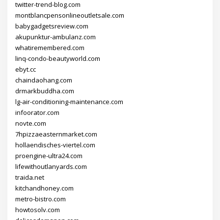
twitter-trend-blog.com
montblancpensonlineoutletsale.com
babygadgetsreview.com
akupunktur-ambulanz.com
whatiremembered.com
linq-condo-beautyworld.com
ebyt.cc
chaindaohang.com
drmarkbuddha.com
lg-air-conditioning-maintenance.com
infoorator.com
novte.com
7hpizzaeasternmarket.com
hollaendisches-viertel.com
proengine-ultra24.com
lifewithoutlanyards.com
traida.net
kitchandhoney.com
metro-bistro.com
howtosolv.com