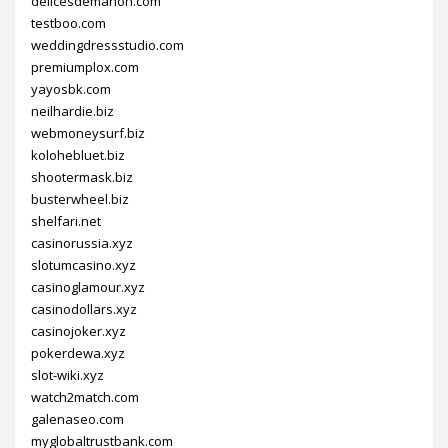
delicesdemanon.com
testboo.com
weddingdressstudio.com
premiumplox.com
yayosbk.com
neilhardie.biz
webmoneysurf.biz
kolohebluet.biz
shootermask.biz
busterwheel.biz
shelfari.net
casinorussia.xyz
slotumcasino.xyz
casinoglamour.xyz
casinodollars.xyz
casinojoker.xyz
pokerdewa.xyz
slot-wiki.xyz
watch2match.com
galenaseo.com
myglobaltrustbank.com