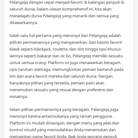
Pelangiqq dengan cepat menjadi favorit di kalangan penjudi di
seluruh dunia. Dalam ulasan komprehensif ini, kita akan
menjelajahi dunia Pelangiqq yang menarik dan semua yang
ditawarkannya.
Salah satu hal pertama yang menonjol dari Pelangiqq adalah
pilihan permainannya yang mengesankan. Dari kasino favorit
klasik seperti blackjack, roulette, dan slot hingga opsi khusus
lainnya seperti bakarat dan sic bo, Pelangiqq memiliki sesuatu
untuk semua orang. Platform ini juga menawarkan beragam
opsi taruhan olahraga, memungkinkan pemain bertaruh pada
tim dan acara favorit mereka dari seluruh dunia. Dengan
banyaknya pilihan yang tersedia, pemain pasti akan
menemukan sesuatu yang sesuai dengan preferensi dan
minatnya.
Selain pilihan permainannya yang beragam, Pelangiqq juga
menonjol karena antarmukanya yang ramah pengguna.
Platform ini mudah dinavigasi, dengan menu yang jelas dan
kontrol intuitif yang memudahkan Anda menemukan dan
memainkan game favorit Anda. Baik Anda seorang penjudi