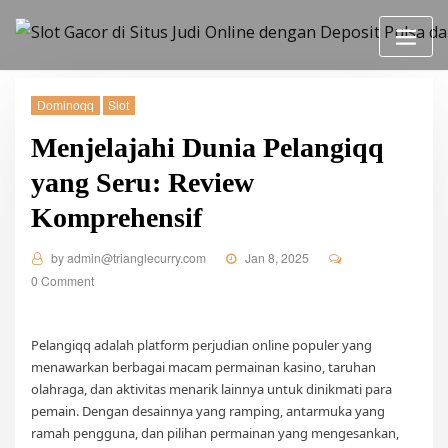
Skip
to
content
Dominoqq
Slot
Menjelajahi Dunia Pelangiqq
yang Seru: Review
Komprehensif
by
admin@trianglecurry.com
Jan 8, 2025
0 Comment
Pelangiqq adalah platform perjudian online populer yang
menawarkan berbagai macam permainan kasino, taruhan
olahraga, dan aktivitas menarik lainnya untuk dinikmati para
pemain. Dengan desainnya yang ramping, antarmuka yang
ramah pengguna, dan pilihan permainan yang mengesankan,