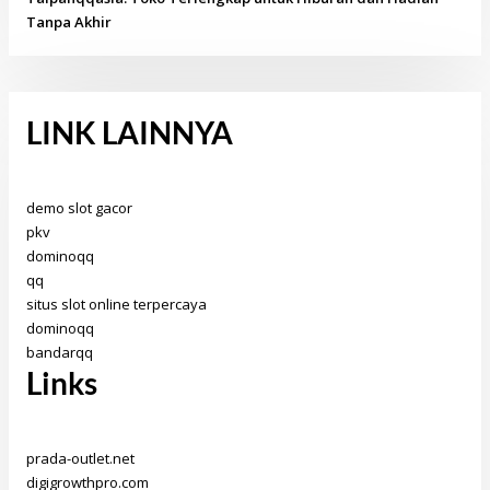
Tanpa Akhir
LINK LAINNYA
demo slot gacor
pkv
dominoqq
qq
situs slot online terpercaya
dominoqq
bandarqq
Links
prada-outlet.net
digigrowthpro.com