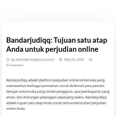
Dominoqq
SBOBET
Slot
Bandarjudiqq: Tujuan satu atap
Anda untuk perjudian online
by
admin@trianglecurry.com
May 24, 2025
0 Comment
Bandarjudiqq adalah platform perjudian online terkemuka yang
menawarkan berbagai permainan untuk dinikmati para pemain.
Dengan antarmuka yang ramah pengguna, opsi pembayaran yang
aman, dan dukungan pelanggan sepanjang waktu, Bandarjudiqq
adalah tujuan satu atap Anda untuk semua kebutuhan perjudian
online Anda.