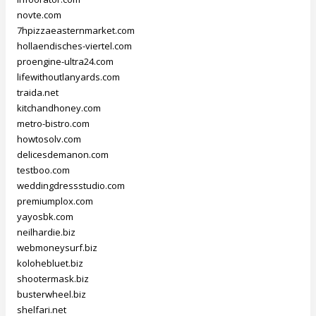
novte.com
7hpizzaeasternmarket.com
hollaendisches-viertel.com
proengine-ultra24.com
lifewithoutlanyards.com
traida.net
kitchandhoney.com
metro-bistro.com
howtosolv.com
delicesdemanon.com
testboo.com
weddingdressstudio.com
premiumplox.com
yayosbk.com
neilhardie.biz
webmoneysurf.biz
kolohebluet.biz
shootermask.biz
busterwheel.biz
shelfari.net