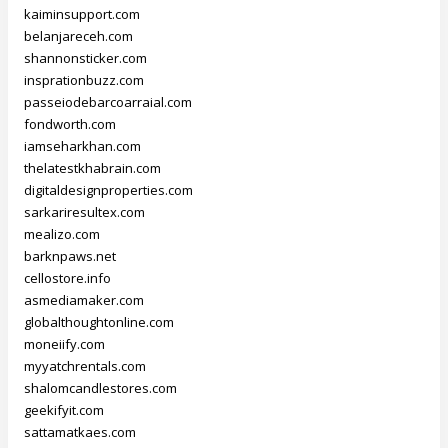
kaiminsupport.com
belanjareceh.com
shannonsticker.com
insprationbuzz.com
passeiodebarcoarraial.com
fondworth.com
iamseharkhan.com
thelatestkhabrain.com
digitaldesignproperties.com
sarkariresultex.com
mealizo.com
barknpaws.net
cellostore.info
asmediamaker.com
globalthoughtonline.com
moneiify.com
myyatchrentals.com
shalomcandlestores.com
geekifyit.com
sattamatkaes.com