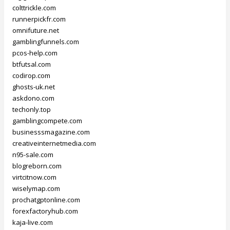
colttrickle.com
runnerpickfr.com
omnifuture.net
gamblingfunnels.com
pcos-help.com
btfutsal.com
codirop.com
ghosts-uk.net
askdono.com
techonly.top
gamblingcompete.com
businesssmagazine.com
creativeinternetmedia.com
n95-sale.com
blogreborn.com
virtcitnow.com
wiselymap.com
prochatgptonline.com
forexfactoryhub.com
kaja-live.com