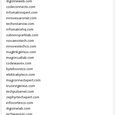
digizineweb.com
codeconnectx.com
infomatrixxpert.com
innovexaronet.com
techvistanow.com
infomatrixhq.com
cubixiosparklab.com
novaevotech.com
innovextechco.com
maglinkgenius.com
magcircuitlab.com
codewavex.com
byteboostco.com
elektrabyteco.com
magconnectxpert.com
truzestgenius.com
techpulsenet.com
zephyrtechxpert.com
infovortexco.com
digizinelab.com
techwavego.com