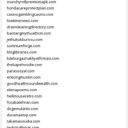
crunchyrollpremiumapk.com
hondacareprotectplan.com
casinogamblingcasino.com
towtimenews.com
draincleaningdirectory.com
baotangmythuathcm.com
jethukukburosu.com
somniumforge.com
bloglibraries.com
luleburgaznakliyatfirmasi.com
thebapehoodie.com
parasosyal.com
enticingmuslim.com
goodhealthsoundwealth.com
elenapoems.com
hellmouseretro.com
fcsabatehran.com
dogemutants.com
duramaxtop.com
takamasoudia.com
twdoingthings.com