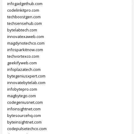
infogadgethub.com
codelinkitpro.com
techboostgen.com
techsensehub.com
bytelabtech.com
innovatexaweb.com
magdynotechco.com
infosparkitnow.com
techvortexco.com
geekifyweb.com
infoplazatech.com
bytegeniusxpert.com
innovatebytelab.com
infobytepro.com
magbytego.com
codegeniusnet.com
infoinsightnet.com
bytesourcehq.com
byteinsightnet.com
codepulsetechco.com