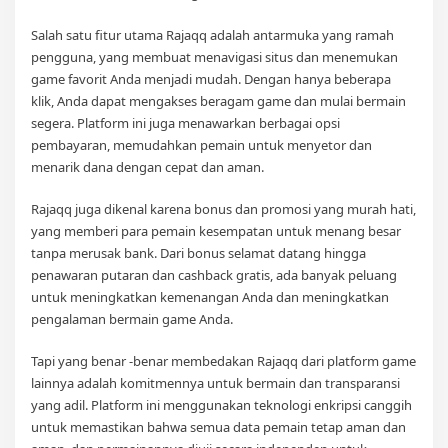
Salah satu fitur utama Rajaqq adalah antarmuka yang ramah
pengguna, yang membuat menavigasi situs dan menemukan
game favorit Anda menjadi mudah. Dengan hanya beberapa
klik, Anda dapat mengakses beragam game dan mulai bermain
segera. Platform ini juga menawarkan berbagai opsi
pembayaran, memudahkan pemain untuk menyetor dan
menarik dana dengan cepat dan aman.
Rajaqq juga dikenal karena bonus dan promosi yang murah hati,
yang memberi para pemain kesempatan untuk menang besar
tanpa merusak bank. Dari bonus selamat datang hingga
penawaran putaran dan cashback gratis, ada banyak peluang
untuk meningkatkan kemenangan Anda dan meningkatkan
pengalaman bermain game Anda.
Tapi yang benar -benar membedakan Rajaqq dari platform game
lainnya adalah komitmennya untuk bermain dan transparansi
yang adil. Platform ini menggunakan teknologi enkripsi canggih
untuk memastikan bahwa semua data pemain tetap aman dan