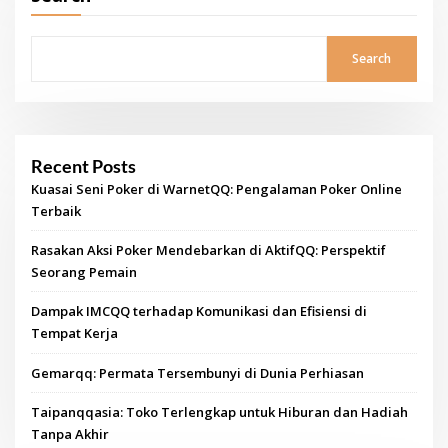
Search
Recent Posts
Kuasai Seni Poker di WarnetQQ: Pengalaman Poker Online
Terbaik
Rasakan Aksi Poker Mendebarkan di AktifQQ: Perspektif
Seorang Pemain
Dampak IMCQQ terhadap Komunikasi dan Efisiensi di
Tempat Kerja
Gemarqq: Permata Tersembunyi di Dunia Perhiasan
Taipanqqasia: Toko Terlengkap untuk Hiburan dan Hadiah
Tanpa Akhir