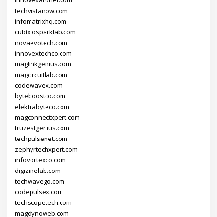
techvistanow.com
infomatrixhq.com
cubixiosparklab.com
novaevotech.com
innovextechco.com
maglinkgenius.com
magcircuitlab.com
codewavex.com
byteboostco.com
elektrabyteco.com
magconnectxpert.com
truzestgenius.com
techpulsenet.com
zephyrtechxpert.com
infovortexco.com
digizinelab.com
techwavego.com
codepulsex.com
techscopetech.com
magdynoweb.com