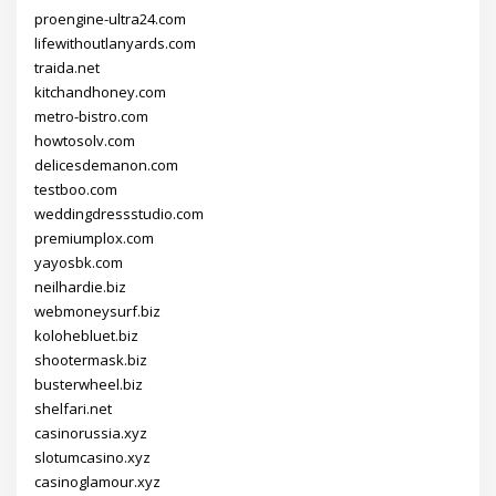
proengine-ultra24.com
lifewithoutlanyards.com
traida.net
kitchandhoney.com
metro-bistro.com
howtosolv.com
delicesdemanon.com
testboo.com
weddingdressstudio.com
premiumplox.com
yayosbk.com
neilhardie.biz
webmoneysurf.biz
kolohebluet.biz
shootermask.biz
busterwheel.biz
shelfari.net
casinorussia.xyz
slotumcasino.xyz
casinoglamour.xyz