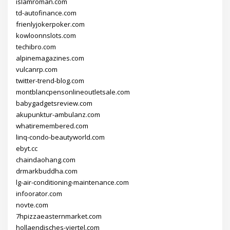
islamroman.com
td-autofinance.com
frienlyjokerpoker.com
kowloonnslots.com
techibro.com
alpinemagazines.com
vulcanrp.com
twitter-trend-blog.com
montblancpensonlineoutletsale.com
babygadgetsreview.com
akupunktur-ambulanz.com
whatiremembered.com
linq-condo-beautyworld.com
ebyt.cc
chaindaohang.com
drmarkbuddha.com
lg-air-conditioning-maintenance.com
infoorator.com
novte.com
7hpizzaeasternmarket.com
hollaendisches-viertel.com