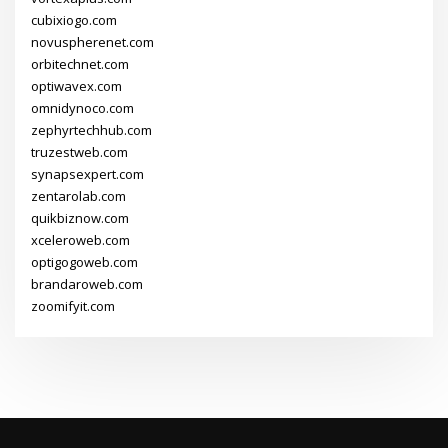
cubixiogo.com
novuspherenet.com
orbitechnet.com
optiwavex.com
omnidynoco.com
zephyrtechhub.com
truzestweb.com
synapsexpert.com
zentarolab.com
quikbiznow.com
xceleroweb.com
optigogoweb.com
brandaroweb.com
zoomifyit.com