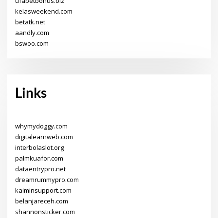
ufabetbonus.biz
kelasweekend.com
betatk.net
aandly.com
bswoo.com
Links
whymydoggy.com
digitalearnweb.com
interbolaslot.org
palmkuafor.com
dataentrypro.net
dreamrummypro.com
kaiminsupport.com
belanjareceh.com
shannonsticker.com