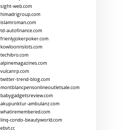
sight-web.com
himadrigroup.com
islamroman.com
td-autofinance.com
frienlyjokerpoker.com
kowloonnslots.com
techibro.com
alpinemagazines.com
vulcanrp.com
twitter-trend-blog.com
montblancpensonlineoutletsale.com
babygadgetsreview.com
akupunktur-ambulanz.com
whatiremembered.com
linq-condo-beautyworld.com
ebyt.cc