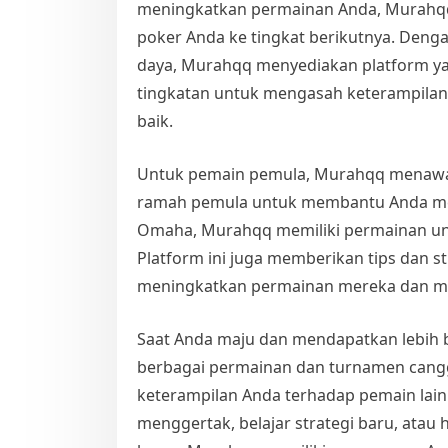
meningkatkan permainan Anda, Murah
poker Anda ke tingkat berikutnya. Den
daya, Murahqq menyediakan platform y
tingkatan untuk mengasah keterampilan
baik.
Untuk pemain pemula, Murahqq menawar
ramah pemula untuk membantu Anda memu
Omaha, Murahqq memiliki permainan untu
Platform ini juga memberikan tips dan 
meningkatkan permainan mereka dan me
Saat Anda maju dan mendapatkan lebi
berbagai permainan dan turnamen cangg
keterampilan Anda terhadap pemain lain
menggertak, belajar strategi baru, atau