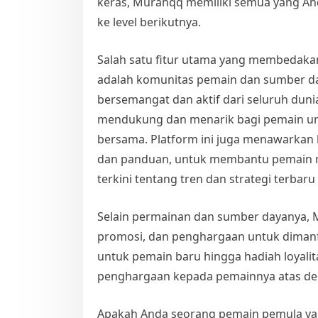
keras, Murahqq memiliki semua yang 
ke level berikutnya.
Salah satu fitur utama yang membedakan
adalah komunitas pemain dan sumber d
bersemangat dan aktif dari seluruh du
mendukung dan menarik bagi pemain unt
bersama. Platform ini juga menawarkan b
dan panduan, untuk membantu pemain 
terkini tentang tren dan strategi terbaru 
Selain permainan dan sumber dayanya,
promosi, dan penghargaan untuk dimanf
untuk pemain baru hingga hadiah loyal
penghargaan kepada pemainnya atas ded
Apakah Anda seorang pemain pemula yan