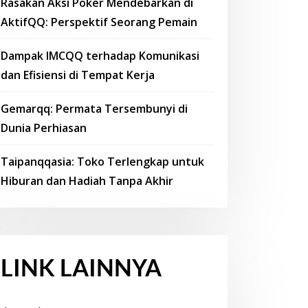
Rasakan Aksi Poker Mendebarkan di
AktifQQ: Perspektif Seorang Pemain
Dampak IMCQQ terhadap Komunikasi
dan Efisiensi di Tempat Kerja
Gemarqq: Permata Tersembunyi di
Dunia Perhiasan
Taipanqqasia: Toko Terlengkap untuk
Hiburan dan Hadiah Tanpa Akhir
LINK LAINNYA