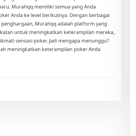
baru, Murahqq memiliki semua yang Anda
r Anda ke level berikutnya. Dengan berbagai
 penghargaan, Murahqq adalah platform yang
katan untuk meningkatkan keterampilan mereka,
ikmati sensasi poker. Jadi mengapa menunggu?
ilah meningkatkan keterampilan poker Anda