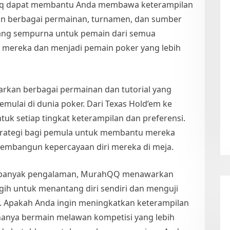
qq dapat membantu Anda membawa keterampilan
gan berbagai permainan, turnamen, dan sumber
ang sempurna untuk pemain dari semua
 mereka dan menjadi pemain poker yang lebih
kan berbagai permainan dan tutorial yang
lai di dunia poker. Dari Texas Hold’em ke
k setiap tingkat keterampilan dan preferensi.
strategi bagi pemula untuk membantu mereka
mbangun kepercayaan diri mereka di meja.
h banyak pengalaman, MurahQQ menawarkan
ih untuk menantang diri sendiri dan menguji
. Apakah Anda ingin meningkatkan keterampilan
 hanya bermain melawan kompetisi yang lebih