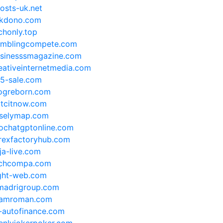
osts-uk.net
kdono.com
chonly.top
mblingcompete.com
sinesssmagazine.com
eativeinternetmedia.com
5-sale.com
ogreborn.com
rtcitnow.com
selymap.com
ochatgptonline.com
rexfactoryhub.com
ja-live.com
chcompa.com
ght-web.com
madrigroup.com
lamroman.com
-autofinance.com