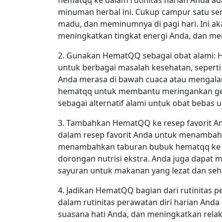
hematqq ke dalam rutinitas harian Anda a
minuman herbal ini. Cukup campur satu s
madu, dan meminumnya di pagi hari. Ini 
meningkatkan tingkat energi Anda, dan m
2. Gunakan HematQQ sebagai obat alami: 
untuk berbagai masalah kesehatan, seperti
Anda merasa di bawah cuaca atau mengala
hematqq untuk membantu meringankan gej
sebagai alternatif alami untuk obat bebas u
3. Tambahkan HematQQ ke resep favorit 
dalam resep favorit Anda untuk menambah
menambahkan taburan bubuk hematqq ke sm
dorongan nutrisi ekstra. Anda juga dapa
sayuran untuk makanan yang lezat dan seh
4. Jadikan HematQQ bagian dari rutinitas
dalam rutinitas perawatan diri harian An
suasana hati Anda, dan meningkatkan rela