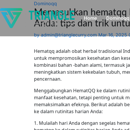
Skip
Dominoqq
to
Memasukkan hematqq ke
content
Home
Dominoqq
Anda: tips dan trik un
by
admin@trianglecurry.com
Mar 16, 2025
Hematqq adalah obat herbal tradisional I
untuk mempromosikan kesehatan dan keseja
kombinasi bahan -bahan alami, termasuk ja
meningkatkan sistem kekebalan tubuh, m
pencernaan.
Menggabungkan HematQQ ke dalam rutinit
manfaat kesehatan, tetapi penting untuk 
memaksimalkan efeknya. Berikut adalah b
ke dalam rutinitas harian Anda:
1. Mulailah hari Anda dengan segelas hema